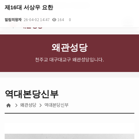
English
로그인
회원가입
제16대 서상우 요한
천주교 대구대교구
밀림의왕자
26-04-02 14:47
164
0
왜관성당
왜관성당
천주교 대구대교구 왜관성당입니다.
역대본당신부
왜관성당
역대본당신부
본문