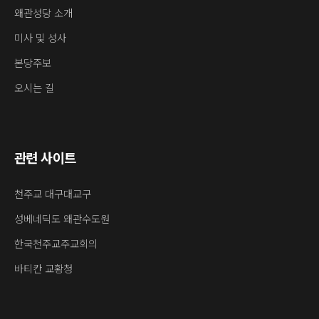
왜관성당 소개
미사 및 성사
본당주보
오시는 길
관련 사이트
천주교 대구대교구
성베네딕도 왜관수도원
한국천주교주교회의
바티칸 교황청