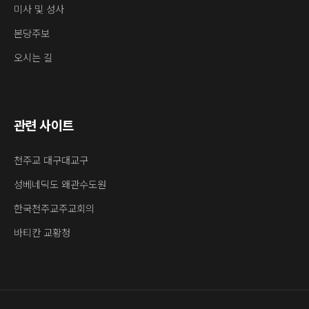
미사 및 성사
본당주보
오시는 길
관련 사이트
천주교 대구대교구
성베네딕도 왜관수도원
한국천주교주교회의
바티칸 교황청