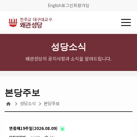
English
로그인
회원가입
천주교 대구대교구
왜관성당
성당소식
왜관성당의 공지사항과 소식을 알려드립니다.
본당주보
성당소식
본당주보
연중제19주일(2026.08.09)
N