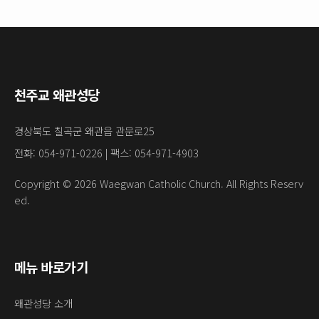
천주교 왜관성당
경상북도 칠곡군 왜관읍 관문로25
전화: 054-971-0226 | 팩스: 054-971-4903
Copyright © 2026 Waegwan Catholic Church. All Rights Reserv
ed.
메뉴 바로가기
왜관성당 소개