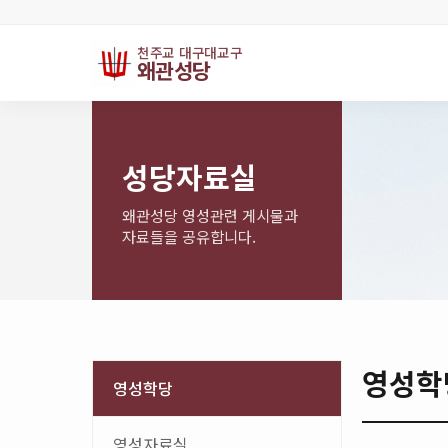
천주교 대구대교구
왜관성당
성당자료실
왜관성당 영성관련 게시물과
자료들을 공유합니다.
영성학
영성학당
영성자료실