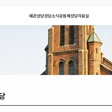
왜관성당
성당소식
공동체
성당자료실
당