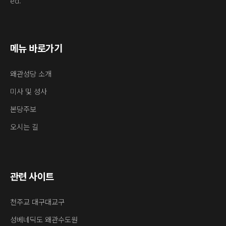
ed.
메뉴 바로가기
왜관성당 소개
미사 및 성사
본당주보
오시는 길
관련 사이트
천주교 대구대교구
성베네딕도 왜관수도원