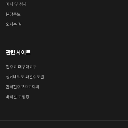
미사 및 성사
본당주보
오시는 길
관련 사이트
천주교 대구대교구
성베네딕도 왜관수도원
한국천주교주교회의
바티칸 교황청