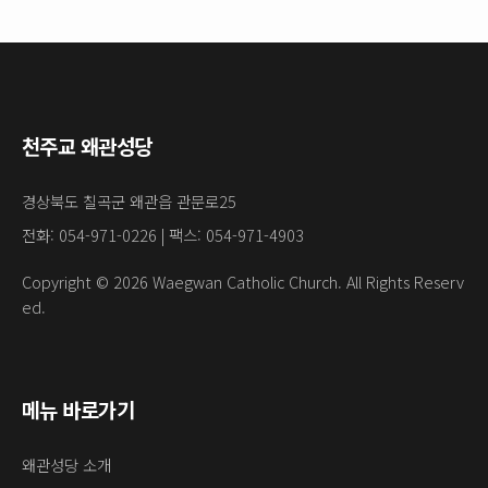
천주교 왜관성당
경상북도 칠곡군 왜관읍 관문로25
전화: 054-971-0226 | 팩스: 054-971-4903
Copyright © 2026 Waegwan Catholic Church. All Rights Reserv
ed.
메뉴 바로가기
왜관성당 소개