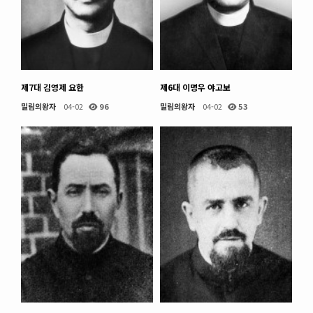
제7대 김영제 요한
제6대 이명우 야고보
밀림의왕자
04-02
96
밀림의왕자
04-02
53