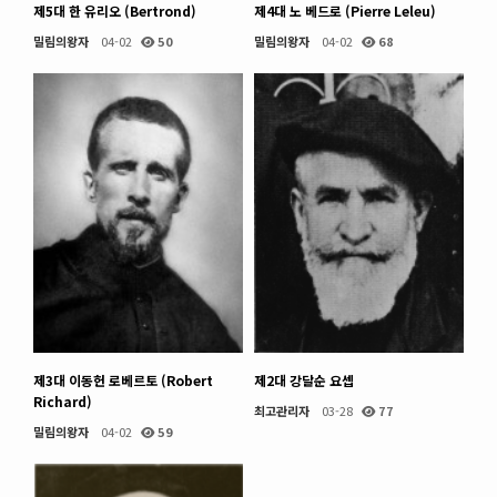
제5대 한 유리오 (Bertrond)
제4대 노 베드로 (Pierre Leleu)
밀림의왕자
04-02
50
밀림의왕자
04-02
68
제3대 이동헌 로베르토 (Robert
제2대 강달순 요셉
Richard)
최고관리자
03-28
77
밀림의왕자
04-02
59