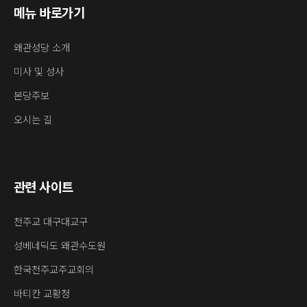
메뉴 바로가기
왜관성당 소개
미사 및 성사
본당주보
오시는 길
관련 사이트
천주교 대구대교구
성베네딕도 왜관수도원
한국천주교주교회의
바티칸 교황청