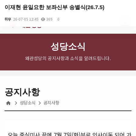
English
로그인
회원가입
이재현 윤일요한 보좌신부 송별식(26.7.5)
천주교 대구대교구
허무
26-07-05 12:45
369
0
왜관성당
성당소식
왜관성당의 공지사항과 소식을 알려드립니다.
공지사항
성당소식
공지사항
오늘 중심미사 끝에 7월 7일(화)부로 인사이동 되어 가
본문