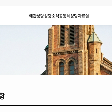
왜관성당
성당소식
공동체
성당자료실
항