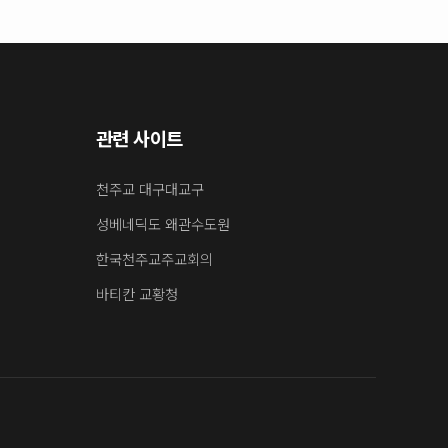
관련 사이트
천주교 대구대교구
성베네딕도 왜관수도원
한국천주교주교회의
바티칸 교황청