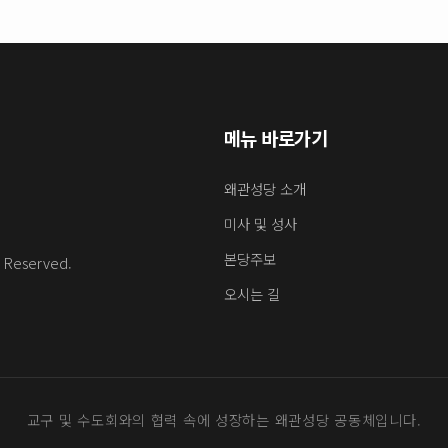
메뉴 바로가기
왜관성당 소개
미사 및 성사
본당주보
s Reserved.
오시는 길
교구 및 수도회와의 협력 속에 성장하는 왜관성당 공동체입니다.