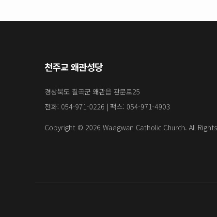
천주교 왜관성당
경상북도 칠곡군 왜관읍 관문로25
전화: 054-971-0226 | 팩스: 054-971-4903
Copyright © 2026 Waegwan Catholic Church. All Right