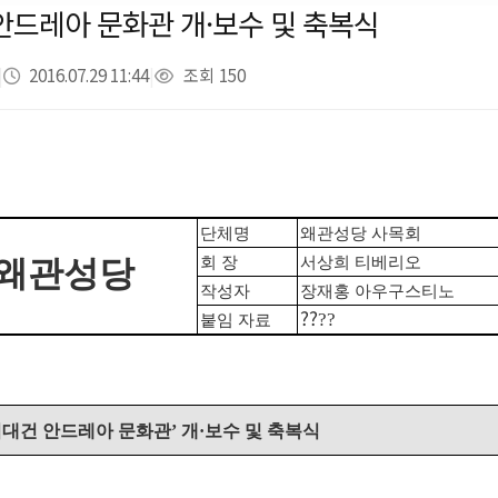
안드레아 문화관 개·보수 및 축복식
|
2016.07.29 11:44
|
조회 150
단체명
왜관성당 사목회
왜관성당
회 장
서상희 티베리오
작성자
장재홍 아우구스티노
??
??
붙임 자료
김대건 안드레아 문화관’ 개·보수 및 축복식