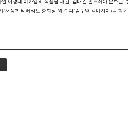
가인 이경태 미카엘의 작품을 새긴 ‘김대건 안드레아 문화관’
 차(서상희 티베리오 총회장)와 수박(김수열 칼마지아)을 함께