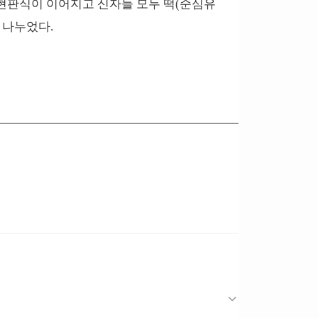
 현판식이 이어지고 신자들 모두 떡(순심유
 나누었다.