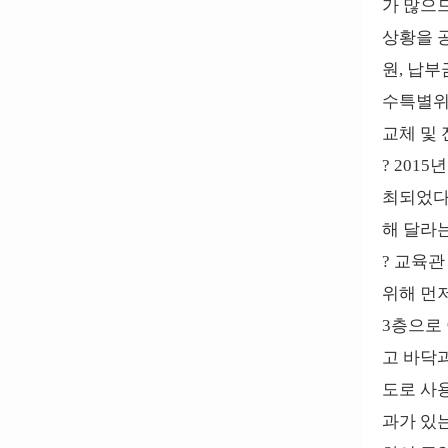
가 많으
상황을 공
원, 납부금
수특별위원
교체 및
? 201
최되었다
해 달라
? 교육
위해 먼
3층으로
고 바닥
도로 사
과가 있는