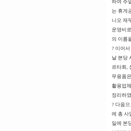
하여 주
는 휴게공
니오 재무
운영비로
의 이름을
? 이어서
날 본당 
르타회, 
무용품은
활용업체
정리하였는
? 다음으
에 총 사
일에 본당