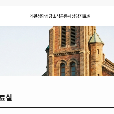
왜관성당
성당소식
공동체
성당자료실
료실