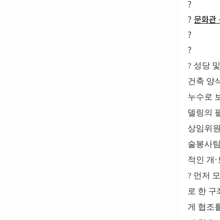
?
?
문화관 
?
?
? 성당 
건축 양
누수로 
델링의 
상임위원
술봉사팀(
적인 개
? 먼저
로 한 구
게 협조를