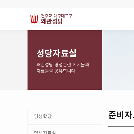
천주교 대구대교구
왜관성당
성당자료실
왜관성당 영성관련 게시물과
자료들을 공유합니다.
준비자
영성학당
영성자료실