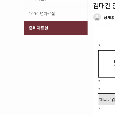
김대건 
100주년자료실
장재홍
준비자료실
?
?
?
제목 :
‘
?