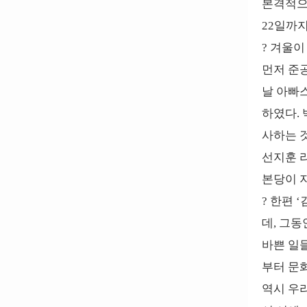
본격적으
22일까
? 겨울이
먼저 준
날 아빠
하였다.
사하는 
선지훈 
본당이 
? 한편 
데, 그동
바쁜 일
부터 문
역시 우