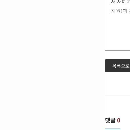
서 서예
치원)과
목록으로
댓글
0