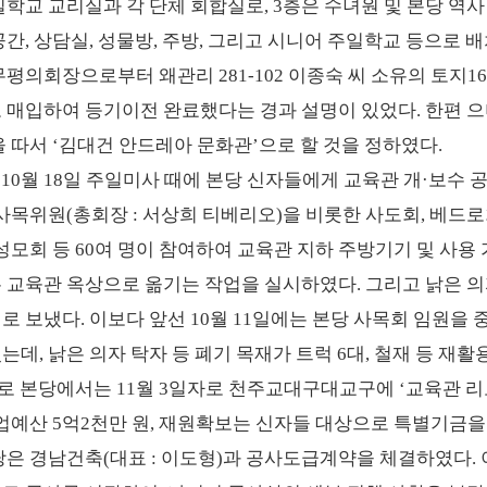
일학교 교리실과 각 단체 회합실로, 3층은 수녀원 및 본당 역
간, 상담실, 성물방, 주방, 그리고 시니어 주일학교 등으로 
평의회장으로부터 왜관리 281-102 이종숙 씨 소유의 토지168
 매입하여 등기이전 완료했다는 경과 설명이 있었다. 한편 
 따서 ‘김대건 안드레아 문화관’으로 할 것을 정하였다.
 10월 18일 주일미사 때에 본당 신자들에게 교육관 개·보수
사목위원(총회장 : 서상희 티베리오)을 비롯한 사도회, 베드로
성모회 등 60여 명이 참여하여 교육관 지하 주방기기 및 사용
 교육관 옥상으로 옮기는 작업을 실시하였다. 그리고 낡은 의
로 보냈다. 이보다 앞선 10월 11일에는 본당 사목회 임원을
데, 낡은 의자 탁자 등 폐기 목재가 트럭 6대, 철재 등 재활용
로 본당에서는 11월 3일자로 천주교대구대교구에 ‘교육관 리모
업예산 5억2천만 원, 재원확보는 신자들 대상으로 특별기금을 
은 경남건축(대표 : 이도형)과 공사도급계약을 체결하였다. 이