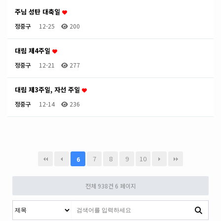
주님 성탄 대축일
정중구
12-25
200
대림 제4주일
정중구
12-21
277
대림 제3주일, 자선 주일
정중구
12-14
236
7
8
9
10
6
전체 938건
6 페이지