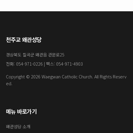
천주교 왜관성당
경상북도 칠곡군 왜관읍 관문로25
전화: 054-971-0226 | 팩스: 054-971-4903
Copyright © 2026 Waegwan Catholic Church. All Rights Reserv
ed.
메뉴 바로가기
왜관성당 소개