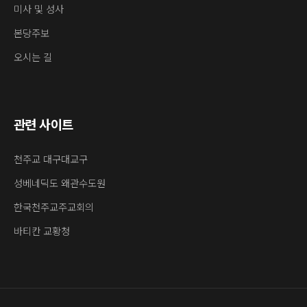
미사 및 성사
본당주보
오시는 길
관련 사이트
천주교 대구대교구
성베네딕도 왜관수도원
한국천주교주교회의
바티칸 교황청