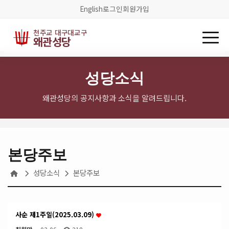
English
로그인
회원가입
천주교 대구대교구
왜관성당
성당소식
왜관성당의 공지사항과 소식을 알려드립니다.
본당주보
성당소식
본당주보
사순 제1주일(2025.03.09)