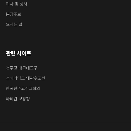
미사 및 성사
본당주보
오시는 길
관련 사이트
천주교 대구대교구
성베네딕도 왜관수도원
한국천주교주교회의
바티칸 교황청