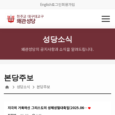
English
로그인
회원가입
천주교 대구대교구
왜관성당
성당소식
왜관성당의 공지사항과 소식을 알려드립니다.
본당주보
성당소식
본당주보
지극히 거룩하신 그리스도의 성체성혈대축일(2025.06…