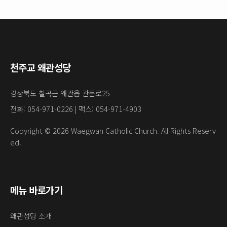
천주교 왜관성당
경상북도 칠곡군 왜관읍 관문로25
전화: 054-971-0226 | 팩스: 054-971-4903
Copyright © 2026 Waegwan Catholic Church. All Rights Reserv
ed.
메뉴 바로가기
왜관성당 소개