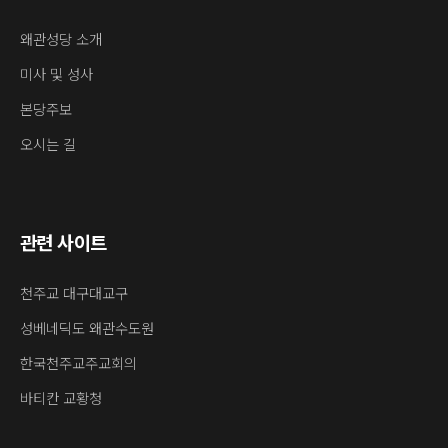
왜관성당 소개
미사 및 성사
본당주보
오시는 길
관련 사이트
천주교 대구대교구
성베네딕도 왜관수도원
한국천주교주교회의
바티칸 교황청