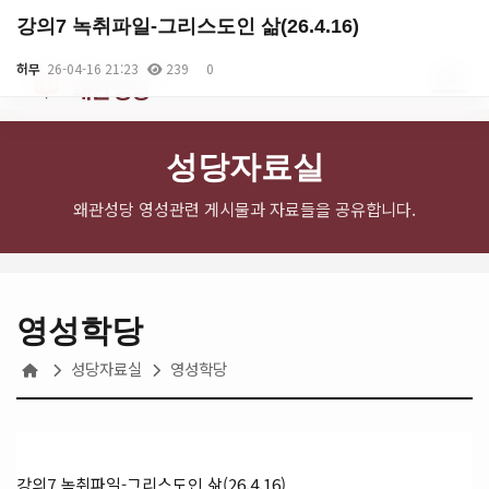
English
로그인
회원가입
강의7 녹취파일-그리스도인 삶(26.4.16)
천주교 대구대교구
허무
26-04-16 21:23
239
0
왜관성당
성당자료실
왜관성당 영성관련 게시물과 자료들을 공유합니다.
영성학당
성당자료실
영성학당
본문
강의7 녹취파일-그리스도인 삶(26.4.16)