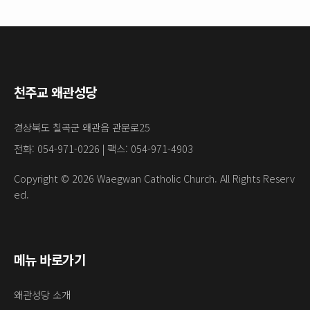
천주교 왜관성당
경상북도 칠곡군 왜관읍 관문로25
전화: 054-971-0226 | 팩스: 054-971-4903
Copyright © 2026 Waegwan Catholic Church. All Rights Reserv
ed.
메뉴 바로가기
왜관성당 소개