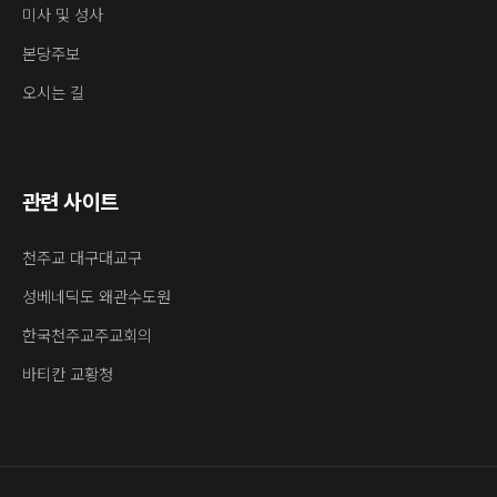
미사 및 성사
본당주보
오시는 길
관련 사이트
천주교 대구대교구
성베네딕도 왜관수도원
한국천주교주교회의
바티칸 교황청