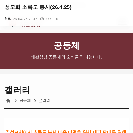
English
로그인
회원가입
성모회 소록도 봉사(26.4.25)
천주교 대구대교구
허무
26-04-25 20:15
237
0
왜관성당
공동체
왜관성당 공동체의 소식들을 나눕니다.
갤러리
공동체
갤러리
*
본문
성모회에서 소록도 봉사 비용 마련을 위한 대파 판매를 위해